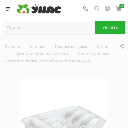
0
Искать
—
—
—
Главная
Каталог
Товары для дома
Кухня
—
—
—
Кухонные принадлежности
Лотки кухонные
Лоток для столовых приборов бел М1142 (32)