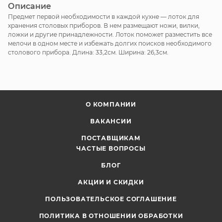
Описание
Предмет первой необходимости в каждой кухне — лоток для
хранения столовых приборов. В нем размещают ножи, вилки,
ложки и другие принадлежности. Лоток поможет разместить все
мелочи в одном месте и избежать долгих поисков необходимого
столового прибора. Длина: 33,2см. Ширина: 26,3см.
О КОМПАНИИ
ВАКАНСИИ
ПОСТАВЩИКАМ
ЧАСТЫЕ ВОПРОСЫ
БЛОГ
АКЦИИ И СКИДКИ
ПОЛЬЗОВАТЕЛЬСКОЕ СОГЛАШЕНИЕ
ПОЛИТИКА В ОТНОШЕНИИ ОБРАБОТКИ