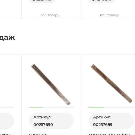
по 1 товару
по 1 товару
одаж
Артикул:
Артикул:
00257690
00257689