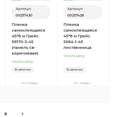
Артикул:
Артикул:
00257430
00257428
Пленка
Пленка
самоклеящаяся
самоклеящаяся
45*8 м Грейс
45*8 м Грейс
59170-3-45
5064-1-45
(панель св-
лиственница
коричневая)
Узнать цену
Узнать цену
В наличии
В наличии
по 1 товару
по 1 товару
8