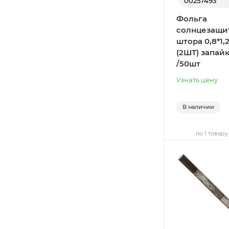
00257493
Фольга
солнцезащи
штора 0,8*1,
(2ШТ) запай
/50шт
Узнать цену
В наличии
по 1 товару