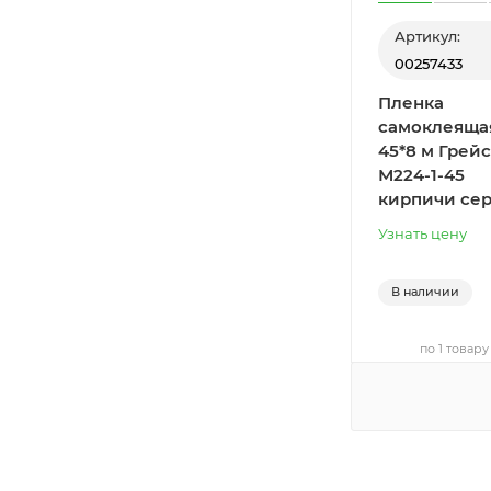
Артикул:
00257433
Пленка
самоклеяща
45*8 м Грейс
М224-1-45
кирпичи се
Узнать цену
В наличии
по 1 товару