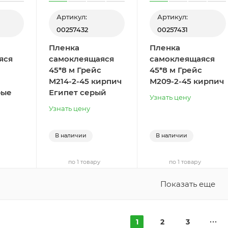
Артикул:
Артикул:
00257432
00257431
Пленка
Пленка
яся
самоклеящаяся
самоклеящаяся
45*8 м Грейс
45*8 м Грейс
M214-2-45 кирпич
М209-2-45 кирпич
рые
Египет серый
Узнать цену
Узнать цену
В наличии
В наличии
по 1 товару
по 1 товару
Показать еще
1
2
3