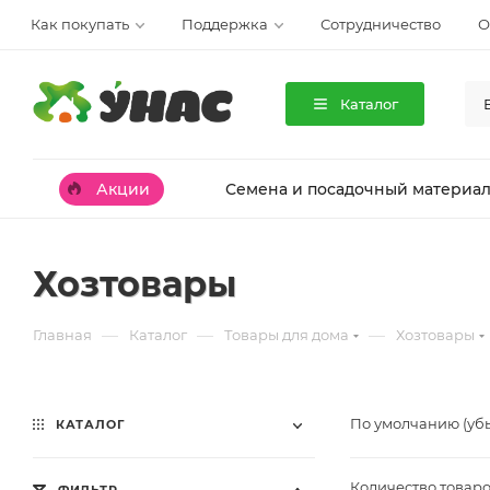
Как покупать
Поддержка
Сотрудничество
О
Каталог
Акции
Семена и посадочный материа
Хозтовары
—
—
—
Главная
Каталог
Товары для дома
Хозтовары
По умолчанию (уб
КАТАЛОГ
Количество товаро