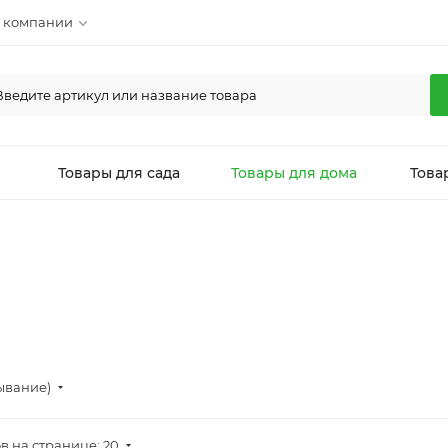
 компании
л
Товары для сада
Товары для дома
Това
ывание)
в на странице: 20