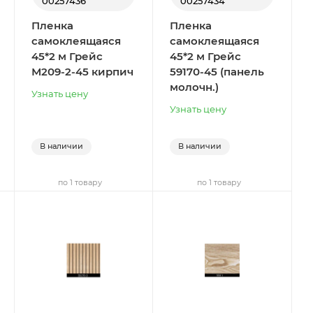
00257436
00257434
Пленка
Пленка
самоклеящаяся
самоклеящаяся
45*2 м Грейс
45*2 м Грейс
М209-2-45 кирпич
59170-45 (панель
молочн.)
Узнать цену
Узнать цену
В наличии
В наличии
по 1 товару
по 1 товару