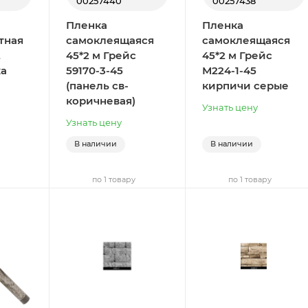
00257440
00257438
Пленка
Пленка
тная
самоклеящаяся
самоклеящаяся
2
45*2 м Грейс
45*2 м Грейс
ка
59170-3-45
М224-1-45
(панель св-
кирпичи серые
коричневая)
Узнать цену
Узнать цену
В наличии
В наличии
по 1 товару
по 1 товару