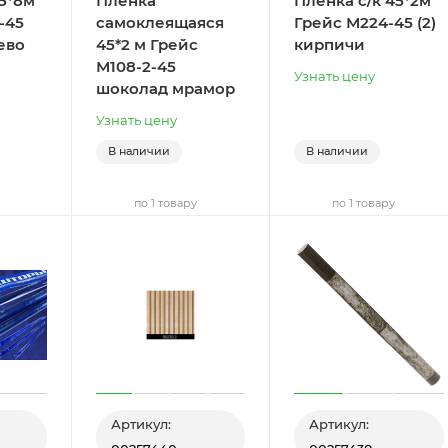
45*8м
Пленка
Пленка с/к 45*2м
-45
самоклеящаяся
Грейс М224-45 (2)
ево
45*2 м Грейс
кирпичи
М108-2-45
Узнать цену
шоколад мрамор
Узнать цену
В наличии
В наличии
по 1 товару
по 1 товару
Артикул:
Артикул: