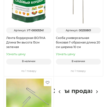
Артикул:
УТ-00005341
Артикул:
00250801
Лента бордюрная ВОЛНА
Скоба универсальная
Длина 9м высота 15см
боковая Г-образная длина 20
зеленая
см ширина 10 см
Узнать цену
Узнать цену
В наличии
В наличии
по 1 товару
по 1 товару
Хиты продаж