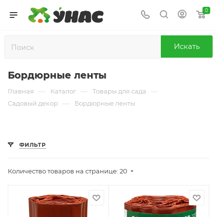
0
Искать
Бордюрные ленты
—
—
—
Главная
Каталог
Товары для сада
—
Садовый декор
Бордюрные ленты
ФИЛЬТР
Количество товаров на странице: 20