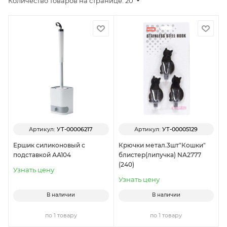
Количество товаров на странице: 20
Артикул:
УТ-00006217
Артикул:
УТ-00005129
Ершик силиконовый с
Крючки метал.3шт"Кошки"
подставкой АА104
блистер(липучка) NA2777
(240)
Узнать цену
Узнать цену
В наличии
В наличии
по 1 товару
по 1 товару