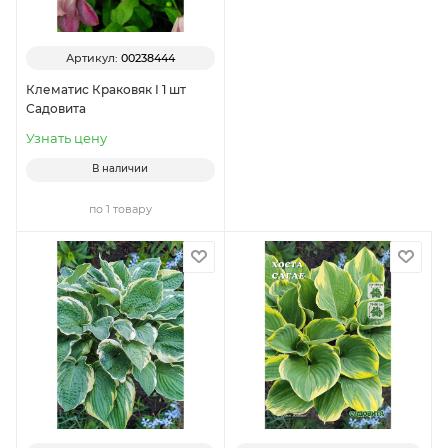
Артикул:
00238444
Клематис Краковяк I 1 шт
Садовита
Узнать цену
В наличии
по 1 товару