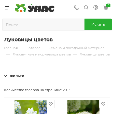
0
Искать
Луковицы цветов
—
—
Главная
Каталог
Семена и посадочный материал
—
—
Луковичные и корневища цветов
Луковицы цветов
ФИЛЬТР
Количество товаров на странице: 20