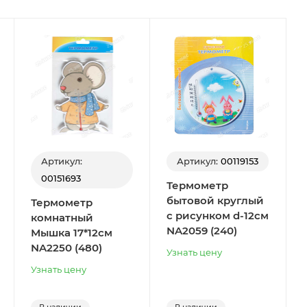
Артикул:
Артикул:
00119153
00151693
Термометр
бытовой круглый
Термометр
с рисунком d-12см
комнатный
NA2059 (240)
Мышка 17*12см
NA2250 (480)
Узнать цену
Узнать цену
В наличии
В наличии