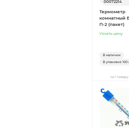
00072214
Термометр
комнатный 
П-2 (пакет)
Узнать цену
В наличии
В упаковке
100 
по 1 товару