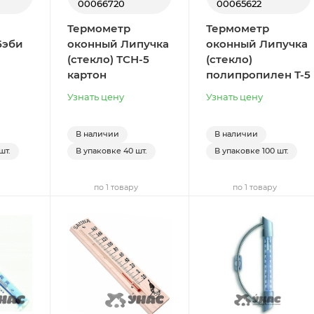
00066720
00065622
Термометр
Термометр
Бэби
оконный Липучка
оконный Липучка
(стекло) ТСН-5
(стекло)
картон
полипропилен Т-5
Узнать цену
Узнать цену
В наличии
В наличии
шт.
В упаковке
40 шт.
В упаковке
100 шт.
по 1 товару
по 1 товару