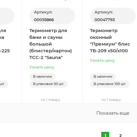
Артикул:
Артикул:
00055866
00047793
для
Термометр для
Термометр
ка
бани и сауны
оконный
большой
"Премиум" блис
-225
(блистер/картон)
ТБ-209 х50/х100
ТСС-2 "Sauna"
Узнать цену
Узнать цену
В наличии
В наличии
шт.
В упаковке
50 шт.
В упаковке
100 шт.
по 1 товару
по 1 товару
Показать еще
1
2