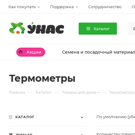
Как покупать
Поддержка
Сотрудничество
О
Каталог
Акции
Семена и посадочный материа
Термометры
—
—
—
Главная
Каталог
Товары для дома
Термометры
По умолчанию (уб
КАТАЛОГ
Количество товаро