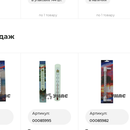
по 1 товару
по 1 товару
одаж
Артикул:
Артикул:
00085995
00085982