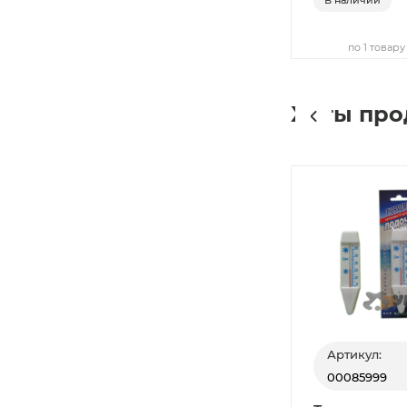
по 1 товару
Хиты пр
Артикул:
00085999