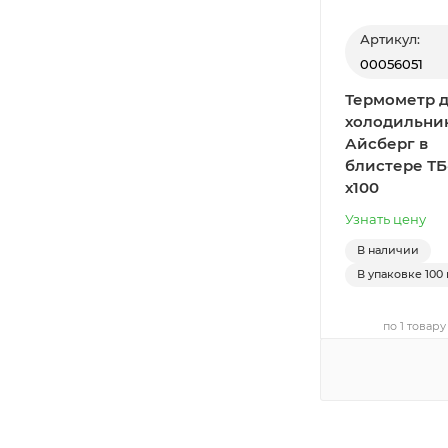
Артикул:
00056051
Термометр 
холодильни
Айсберг в
блистере ТБ
х100
Узнать цену
В наличии
В упаковке
100 
по 1 товару