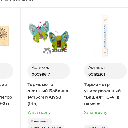
Артикул:
Артикул:
00098617
00192301
ция
Термометр
Термометр
оконный Бабочка
универсальный
гигрометр
14*15см NA1758
"Башня" ТС-41 в
-2тг
(144)
пакете
Узнать цену
Узнать цену
В наличии
В упаковке
144 шт.
В наличии