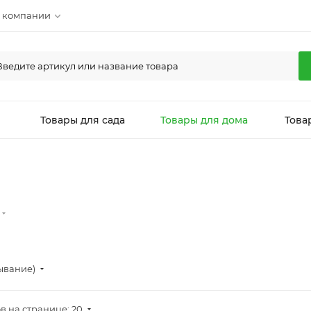
 компании
л
Товары для сада
Товары для дома
Това
ывание)
в на странице: 20