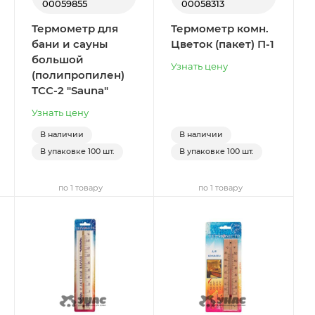
00059855
00058313
Термометр для
Термометр комн.
бани и сауны
Цветок (пакет) П-1
большой
Узнать цену
(полипропилен)
ТСС-2 "Sauna"
Узнать цену
В наличии
В наличии
В упаковке
100 шт.
В упаковке
100 шт.
по 1 товару
по 1 товару