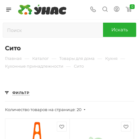
0
Искать
Сито
—
—
—
—
Главная
Каталог
Товары для дома
Кухня
—
Кухонные принадлежности
Сито
ФИЛЬТР
Количество товаров на странице: 20