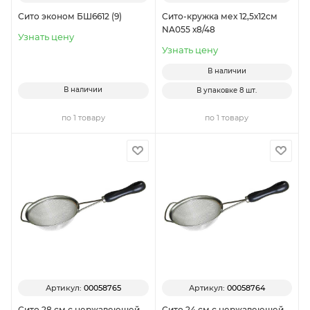
Сито эконом БШ6612 (9)
Сито-кружка мех 12,5х12см
NA055 х8/48
Узнать цену
Узнать цену
В наличии
В наличии
В упаковке
8 шт.
по 1 товару
по 1 товару
Артикул:
00058765
Артикул:
00058764
Сито 28 см с нержавеющей
Сито 24 см с нержавеющей