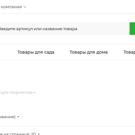
 компании
л
Товары для сада
Товары для дома
Това
 для творчества
ывание)
в на странице: 20