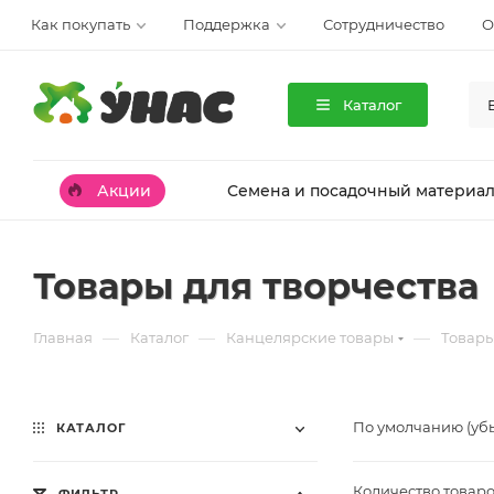
Как покупать
Поддержка
Сотрудничество
О
Каталог
Акции
Семена и посадочный материа
Товары для творчества
—
—
—
Главная
Каталог
Канцелярские товары
Товары
По умолчанию (уб
КАТАЛОГ
Количество товаро