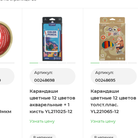
Артикул:
Артикул:
0
00248698
00248695
Карандаши
Карандаши
цветные 12 цветов
цветные 12 цветов
акварельные + 1
толст.плас.
8мкм
кисть YL211025-12
YL221065-12
Узнать цену
Узнать цену
В наличии
В наличии