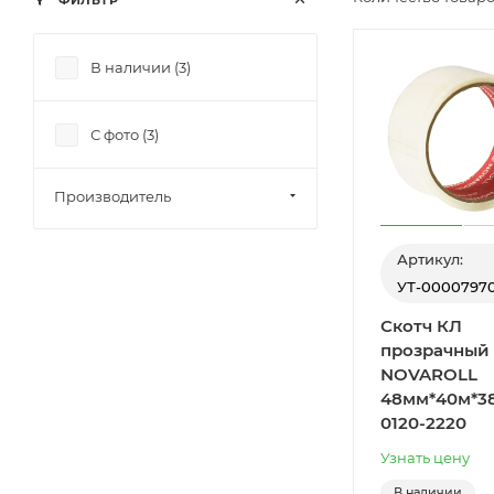
ФИЛЬТР
В наличии (
3
)
С фото (
3
)
Производитель
Артикул:
УТ-0000797
Скотч КЛ
прозрачный
NOVAROLL
48мм*40м*3
0120-2220
Узнать цену
В наличии