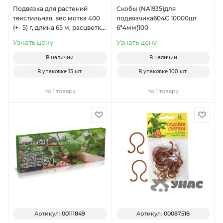
Подвязка для растений
Скобы (NA1935)для
текстильная, вес мотка 400
подвязчика604С 10000шт
(+- 5) г, длина 65 м, расцветки
6*4мм(100
микс х15
Узнать цену
Узнать цену
В наличии
В наличии
В упаковке
15 шт.
В упаковке
100 шт.
по 1 товару
по 1 товару
Артикул:
00111849
Артикул:
00087518