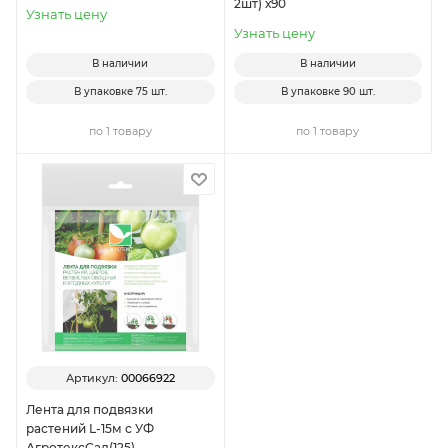
2шт) х90
Узнать цену
Узнать цену
В наличии
В наличии
В упаковке
75 шт.
В упаковке
90 шт.
по 1 товару
по 1 товару
Артикул:
00066922
Лента для подвязки
растений L-15м с УФ
АгротексСад(125)