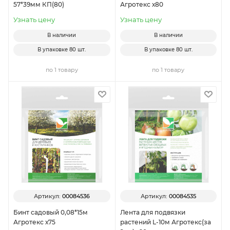
57*39мм КП(80)
Агротекс х80
Узнать цену
Узнать цену
В наличии
В наличии
В упаковке
80 шт.
В упаковке
80 шт.
по 1 товару
по 1 товару
Артикул:
00084536
Артикул:
00084535
Бинт садовый 0,08*15м
Лента для подвязки
Агротекс х75
растений L-10м Агротекс(за