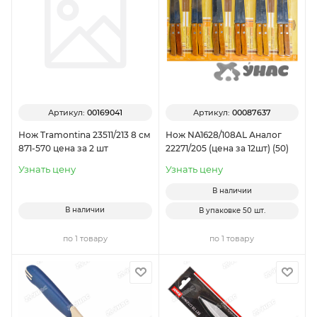
Артикул:
00169041
Артикул:
00087637
Нож Tramontina 23511/213 8 см
Нож NA1628/108AL Аналог
871-570 цена за 2 шт
22271/205 (цена за 12шт) (50)
Узнать цену
Узнать цену
В наличии
В наличии
В упаковке
50 шт.
по 1 товару
по 1 товару