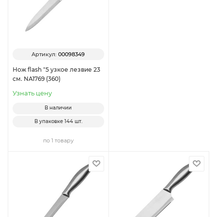
Артикул:
00098349
Нож flash "5 узкое лезвие 23
см. NA1769 (360)
Узнать цену
В наличии
В упаковке
144 шт.
по 1 товару