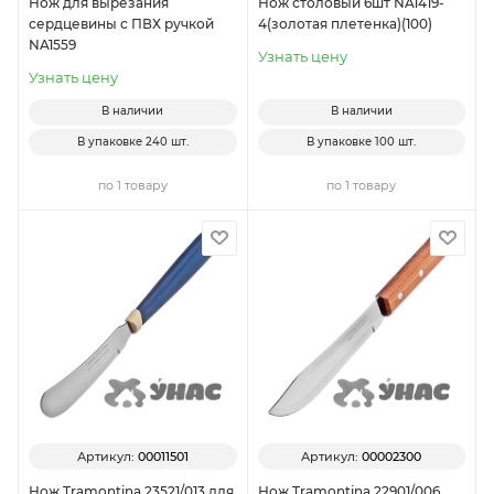
Нож для вырезания
Нож столовый 6шт NA1419-
сердцевины с ПВХ ручкой
4(золотая плетенка)(100)
NA1559
Узнать цену
Узнать цену
В наличии
В наличии
В упаковке
240 шт.
В упаковке
100 шт.
по 1 товару
по 1 товару
Артикул:
00011501
Артикул:
00002300
Нож Tramontina 23521/013 для
Нож Tramontina 22901/006