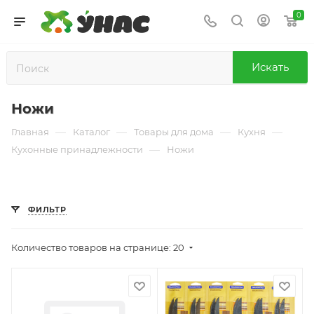
0
Искать
Ножи
—
—
—
—
Главная
Каталог
Товары для дома
Кухня
—
Кухонные принадлежности
Ножи
ФИЛЬТР
Количество товаров на странице: 20