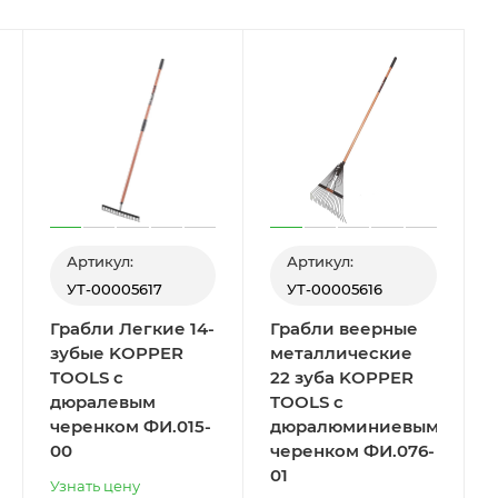
Артикул:
Артикул:
УТ-00005617
УТ-00005616
Грабли Легкие 14-
Грабли веерные
зубые KOPPER
металлические
TOOLS с
22 зуба KOPPER
дюралевым
TOOLS с
черенком ФИ.015-
дюралюминиевым
00
черенком ФИ.076-
01
Узнать цену