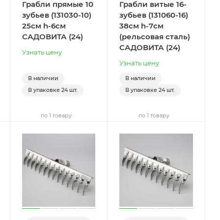
Грабли прямые 10
Грабли витые 16-
зубьев (131030-10)
зубьев (131060-16)
25см h-6см
38см h-7см
САДОВИТА (24)
(рельсовая сталь)
САДОВИТА (24)
Узнать цену
Узнать цену
В наличии
В наличии
В упаковке
24 шт.
В упаковке
24 шт.
по 1 товару
по 1 товару