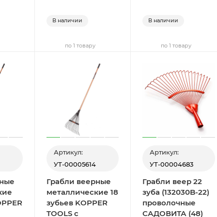
В наличии
В наличии
по 1 товару
по 1 товару
Артикул:
Артикул:
УТ-00005614
УТ-00004683
рные
Грабли веерные
Грабли веер 22
кие
металлические 18
зуба (132030B-22)
OPPER
зубьев KOPPER
проволочные
TOOLS с
САДОВИТА (48)