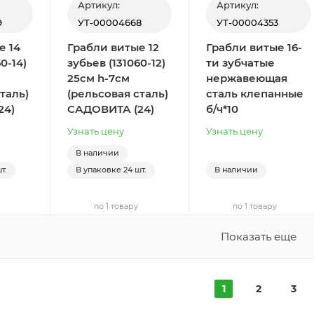
Артикул:
Артикул:
9
УТ-00004668
УТ-00004353
е 14
Грабли витые 12
Грабли витые 16-
0-14)
зубьев (131060-12)
ти зубчатые
25см h-7см
нержавеющая
таль)
(рельсовая сталь)
сталь клепанные
24)
САДОВИТА (24)
б/ч*10
Узнать цену
Узнать цену
В наличии
т.
В упаковке
24 шт.
В наличии
по 1 товару
по 1 товару
Показать еще
1
2
3