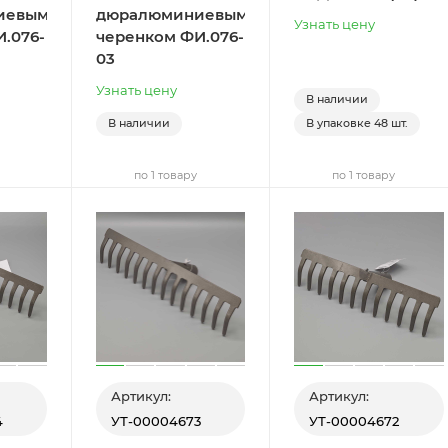
иевым
дюралюминиевым
Узнать цену
.076-
черенком ФИ.076-
03
Узнать цену
В наличии
В наличии
В упаковке
48 шт.
по 1 товару
по 1 товару
Артикул:
Артикул:
4
УТ-00004673
УТ-00004672