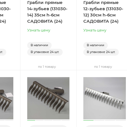
мые
Грабли прямые
Грабли прямые
1030-
14-зубьев (131030-
12-зубьев (131030-
см
14) 35см h-6см
12) 30см h-6см
24)
САДОВИТА (24)
САДОВИТА (24)
Узнать цену
Узнать цену
В наличии
В наличии
т.
В упаковке
24 шт.
В упаковке
24 шт.
по 1 товару
по 1 товару