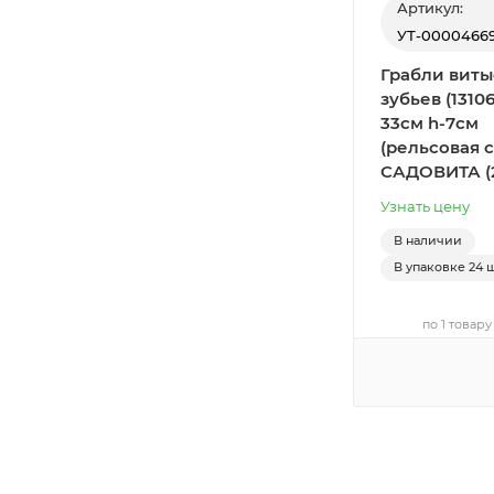
Артикул:
УТ-0000466
Грабли виты
зубьев (13106
33см h-7см
(рельсовая с
САДОВИТА (
Узнать цену
В наличии
В упаковке
24 ш
по 1 товару