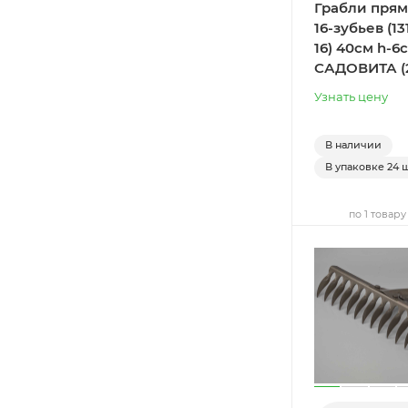
Грабли пря
16-зубьев (13
16) 40см h-6
САДОВИТА (
Узнать цену
В наличии
В упаковке
24 ш
по 1 товару