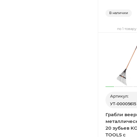
В наличии
по 1 товару
Артикул:
УТ-00005615
Грабли вее
металличес
20 зубьев K
TOOLS с