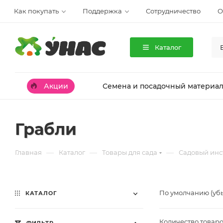
Как покупать
Поддержка
Сотрудничество
О
Каталог
Акции
Семена и посадочный материа
Грабли
—
—
—
Главная
Каталог
Товары для сада
Садовый инс
По умолчанию (уб
КАТАЛОГ
Количество товаро