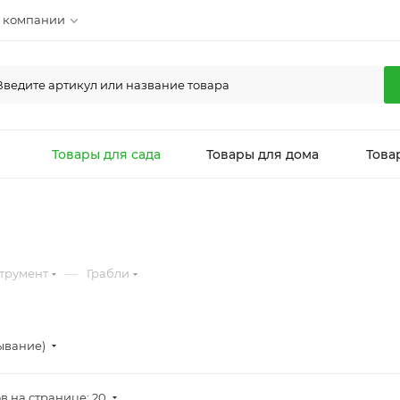
 компании
л
Товары для сада
Товары для дома
Това
—
трумент
Грабли
ывание)
в на странице: 20