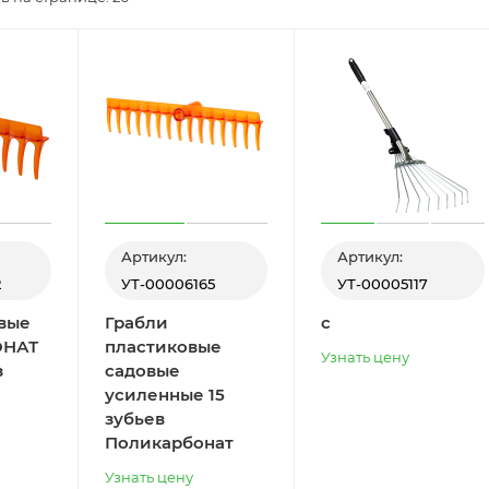
Артикул:
Артикул:
2
УТ-00006165
УТ-00005117
вые
Грабли
с
ОНАТ
пластиковые
Узнать цену
з
садовые
усиленные 15
зубьев
Поликарбонат
Узнать цену