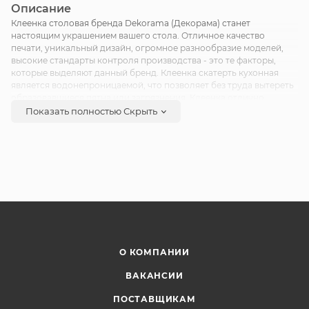
Описание
Клеенка столовая бренда Dekorama (Декорама) станет
настоящим украшением вашего стола. Отличное качество
печати, уникальный дизайн, огромное разнообразие моделей,
высокие стандарты контроля производства - это те факторы,
которые выделяют данный бренд. Клеенка скатерть кухонная
является водонепроницаемой, что позволяет без труда вытереть
образовавшиеся пятна или загрязнения. Клеенка отлично
подходит для дома, для дачи и сада. Скатерть для стола очень
Показать полностью
Скрыть
удобна для проведения детских праздников. Клеенка на стол на
кухню станет нужным и полезным подарком для себя и близких.
Состоит скатерть клеенка из 100% ПВХ, имеет нетканую основу.
Скатерть на стол клеенка Dekorama имеет плотность 350 г/м2.
О КОМПАНИИ
ВАКАНСИИ
ПОСТАВЩИКАМ