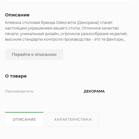
Описание
Клеенка столовая бренда Dekorama (Декорама) станет
настоящим украшением вашего стола. Отличное качество
печати, уникальный дизайн, огромное разнообразие моделей,
высокие стандарты контроля производства - это те факторы,
которые выделяют данный бренд. Клеенка скатерть кухонная
является водонепроницаемой, что позволяет без труда вытереть
Перейти к описанию
образовавшиеся пятна или загрязнения. Клеенка отлично
подходит для дома, для дачи и сада. Скатерть для стола очень
удобна для проведения детских праздников. Клеенка на стол на
кухню станет нужным и полезным подарком для себя и близких.
О товаре
Состоит скатерть клеенка из 100% ПВХ, имеет нетканую основу.
Скатерть на стол клеенка Dekorama имеет плотность 350 г/м2.
Производитель
ДЕКОРАМА
ОПИСАНИЕ
ХАРАКТЕРИСТИКИ