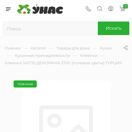
0
Искать
—
—
—
Главная
Каталог
Товары для дома
Кухня
—
—
—
Кухонные принадлежности
Клеенки
Клеенка 140*20 ДЕКОРАМА 270С (полевые цветы) ТУРЦИЯ
Новинка