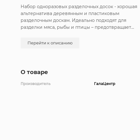
Набор одноразовых разделочных досок - хорошая
альтернатива деревянным и пластиковым
разделочным доскам. Идеально подходят для
разделки мяса, рыбы и птицы – предотвращает
размножение бактерий и микробов. Благодаря
гибкому материалу удобно пересыпать
Перейти к описанию
ингредиенты в кастрюлю не рассыпав кусочки.
Изготовлено из натурального, перерабатываемого
материала с органическим покрытием. В наборе 1
штук. Размер 24х25 см.
О товаре
Производитель
ГалаЦентр