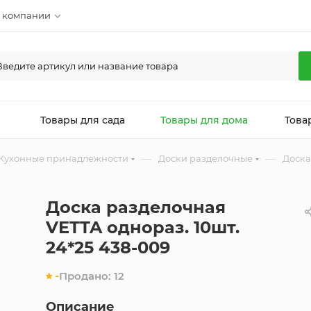
 компании
л
Товары для сада
Товары для дома
Това
—
—
Кухонные принадлежности
Доски разделочные
Доска
Доска разделочная
VETTA однораз. 10шт.
24*25 438-009
-
Продано:
12
Описание