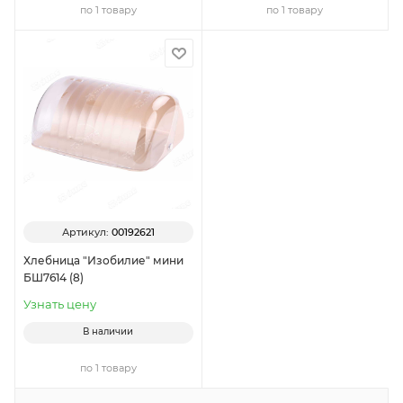
по 1 товару
по 1 товару
Артикул:
00192621
Хлебница "Изобилие" мини
БШ7614 (8)
Узнать цену
В наличии
по 1 товару