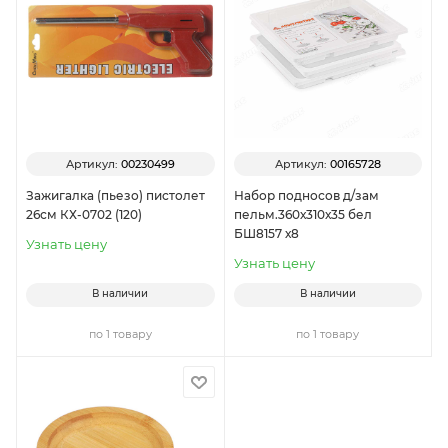
Артикул:
00230499
Артикул:
00165728
Зажигалка (пьезо) пистолет
Набор подносов д/зам
26см КХ-0702 (120)
пельм.360х310х35 бел
БШ8157 х8
Узнать цену
Узнать цену
В наличии
В наличии
по 1 товару
по 1 товару