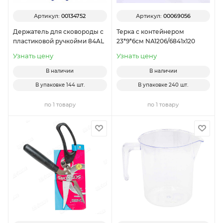
Артикул:
00134752
Артикул:
00069056
Держатель для сковороды с
Терка с контейнером
пластиковой ручкойми 84AL
23*9*6см NA1206/6841х120
Узнать цену
Узнать цену
В наличии
В наличии
В упаковке
144 шт.
В упаковке
240 шт.
по 1 товару
по 1 товару