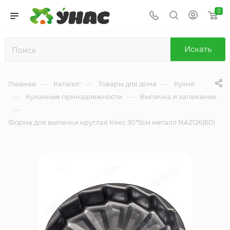
0
Искать
—
—
—
Главная
Каталог
Товары для дома
Кухня
—
—
Кухонные принадлежности
Выпечка и запекание
—
Форма для выпечки круглая Кекс 30*5см металл NA2126(60)