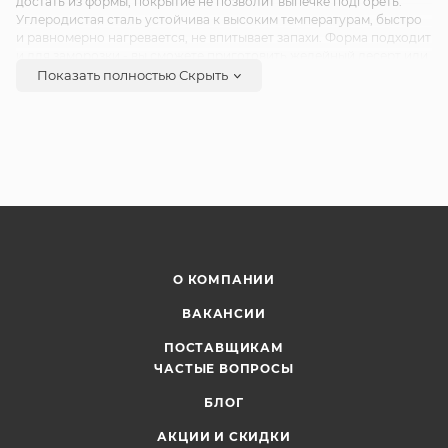
достать из формы, покрытие не позволит выпечке подгореть.
Углеродистая сталь устойчива к высоким температурам, быстро
и равномерно нагревается, не впитывает запахи. Форма подходит
и для заморозки - вы сможете приготовить желейный десерт или
необычное заливное. Не используйте с формой металлические
Показать полностью
Скрыть
приборы и губки, абразивные моющие средства. Перед первым
применением помойте противень и смажьте маслом.
О КОМПАНИИ
ВАКАНСИИ
ПОСТАВЩИКАМ
ЧАСТЫЕ ВОПРОСЫ
БЛОГ
АКЦИИ И СКИДКИ