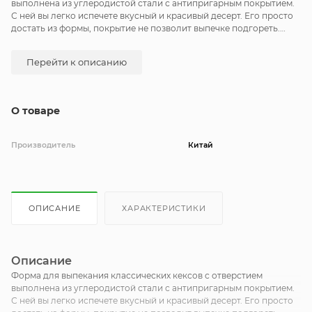
выполнена из углеродистой стали с антипригарным покрытием.
С ней вы легко испечете вкусный и красивый десерт. Его просто
достать из формы, покрытие не позволит выпечке подгореть.
Углеродистая сталь устойчива к высоким температурам, быстро
и равномерно нагревается, не впитывает запахи. Форма подходит
Перейти к описанию
и для заморозки - вы сможете приготовить желейный десерт или
необычное заливное. Не используйте с формой металлические
приборы и губки, абразивные моющие средства. Перед первым
применением помойте противень и смажьте маслом.
О товаре
Производитель
Китай
ОПИСАНИЕ
ХАРАКТЕРИСТИКИ
Описание
Форма для выпекания классических кексов с отверстием
выполнена из углеродистой стали с антипригарным покрытием.
С ней вы легко испечете вкусный и красивый десерт. Его просто