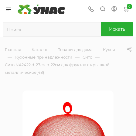
0
Искать
—
—
—
Главная
Каталог
Товары для дома
Кухня
—
—
—
Кухонные принадлежности
Сито
Сито NA2422 d-27см h-22см для фруктов с крышкой
металлическое(48)