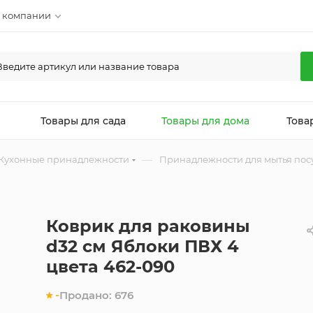
 компании
л
Товары для сада
Товары для дома
Това
—
Кухонные принадлежности
Принадлежности для мытья пос
Коврик для раковины
d32 см Яблоки ПВХ 4
цвета 462-090
-
Продано:
676