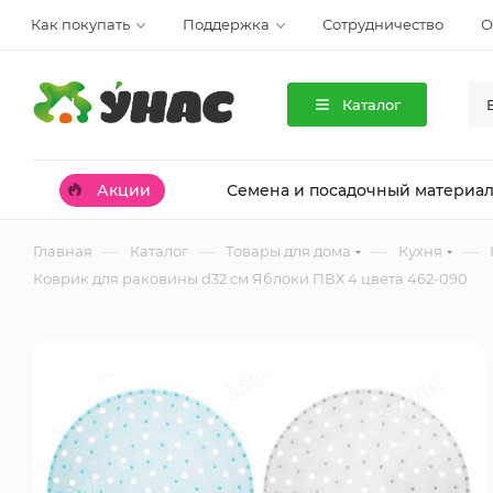
Как покупать
Поддержка
Сотрудничество
О
Каталог
Акции
Семена и посадочный материа
—
—
—
—
Главная
Каталог
Товары для дома
Кухня
Коврик для раковины d32 см Яблоки ПВХ 4 цвета 462-090