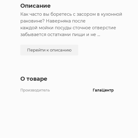
Описание
Как часто вы боретесь с засором в кухонной
раковине? Наверняка после
каждой мойки посуды сточное отверстие
забывается остатками пищи и не
пропускает воду. Решение — противоскользящий
коврик в раковину. Защищает посуду от сколов.
Перейти к описанию
Уменьшает шум от водного потока. Предотвращае
попадание кусочков еды в отверстие.
О товаре
Производитель
ГалаЦентр