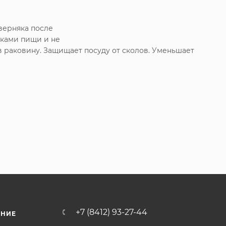
аверняка после
тками пищи и не
 раковину. Защищает посуду от сколов. Уменьшает
+7 (8412) 93-27-44
ЕНИЕ