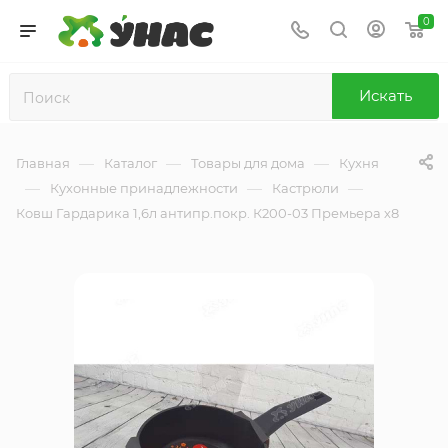
0
Искать
—
—
—
Главная
Каталог
Товары для дома
Кухня
—
—
—
Кухонные принадлежности
Кастрюли
Ковш Гардарика 1,6л антипр.покр. К200-03 Премьера х8