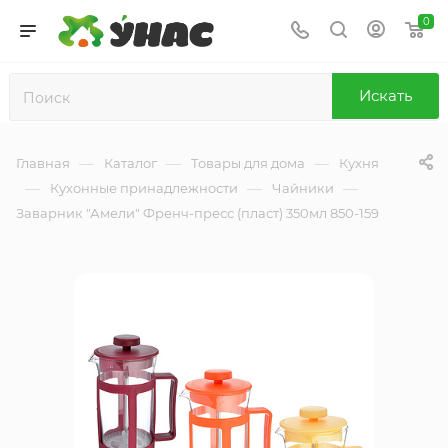
0
Искать
—
—
—
Главная
Каталог
Товары для дома
Кухня
—
—
—
Кухонные принадлежности
Чайники
Заварник "Амели" Френч-пресс (пласт) 350мл 850-159