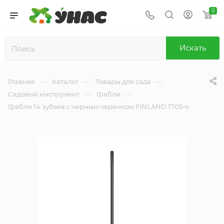
0
Искать
—
—
—
Главная
Каталог
Товары для сада
—
—
Садовый инструмент
Грабли
Грабли 14 зубьев с черным черенком FINLAND 1705-ч