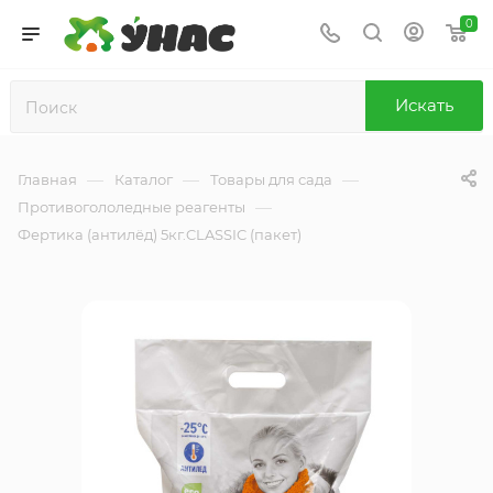
0
Искать
—
—
—
Главная
Каталог
Товары для сада
—
Противогололедные реагенты
Фертика (антилёд) 5кг.CLASSIC (пакет)