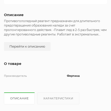
Описание
Противогололедный реагент предназначен для длительного
предотвращения образования наледи за счет
пролонгированного действия. -Плавит лед в 2-5 раз быстрее, чем
другие противоледные реагенты. Работает в экстремальных
температурных диапазонах до –25 C. Действует при контакте со
снегом и льдом. Разрушает лед и связь льда с поверхностью.
Перейти к описанию
Фракция 2-5мм.
О товаре
Производитель
Фертика
ОПИСАНИЕ
ХАРАКТЕРИСТИКИ