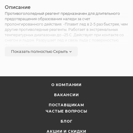
Описание
Противогололедный реагент предназначен для длительного
предотвращения образования наледи за счет
пролонгированного действия. -Плавит лед в 2-5 раз быстрее, чем
другие противоледные реагенты. Работает в экстремальных
температурных диапазонах до –25 C. Действует при контакте со
снегом и льдом. Разрушает лед и связь льда с поверхностью.
Фракция 2-5мм.
Показать полностью
Скрыть
О КОМПАНИИ
ВАКАНСИИ
ПОСТАВЩИКАМ
ЧАСТЫЕ ВОПРОСЫ
БЛОГ
АКЦИИ И СКИДКИ