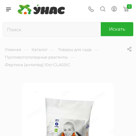
0
Искать
—
—
—
Главная
Каталог
Товары для сада
—
Противогололедные реагенты
Фертика (антилёд) 10кг.CLASSIC