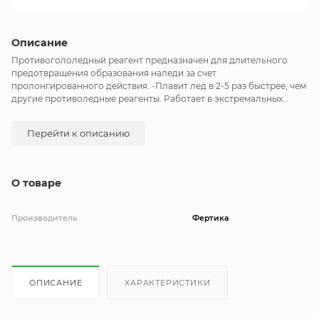
Описание
Противогололедный реагент предназначен для длительного
предотвращения образования наледи за счет
пролонгированного действия. -Плавит лед в 2-5 раз быстрее, чем
другие противоледные реагенты. Работает в экстремальных
температурных диапазонах до –25 C. Действует при контакте со
снегом и льдом. Разрушает лед и связь льда с поверхностью.
Перейти к описанию
Фракция 2-5мм.
О товаре
Производитель
Фертика
ОПИСАНИЕ
ХАРАКТЕРИСТИКИ