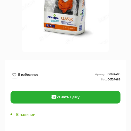
Артикул:
00124489
Код:
00124489
Узнать цену
В наличии