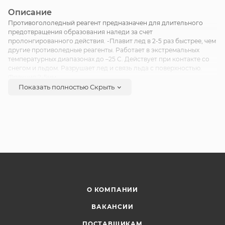
Описание
Противогололедный реагент предназначен для длительного
предотвращения образования наледи за счет
пролонгированного действия. -Плавит лед в 2-5 раз быстрее, чем
другие противоледные реагенты. Работает в экстремальных
температурных диапазонах до –25 C. Действует при контакте со
снегом и льдом. Разрушает лед и связь льда с поверхностью.
Фракция 2-5мм.
Показать полностью
Скрыть
О КОМПАНИИ
ВАКАНСИИ
ПОСТАВЩИКАМ