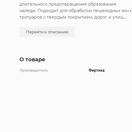
длительного предотвращения образования
наледи. Подходит для обработки пешеходных зон 
тротуаров с твердым покрытием, дорог и улиц.
Реагент выдерживает низкие температуры,
поэтому может использоваться в любое время
Перейти к описанию
года. Разрушает лед и связь льда с поверхностью,
благодаря чему отличается высокой
эффективностью. Фракция 2-3мм.
О товаре
Производитель
Фертика