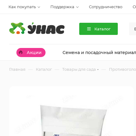
Как покупать
Поддержка
Сотрудничество
О
Каталог
Акции
Семена и посадочный материа
—
—
—
Главная
Каталог
Товары для сада
Противоголо