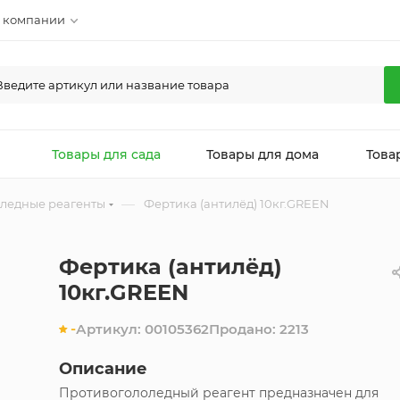
 компании
л
Товары для сада
Товары для дома
Това
—
ледные реагенты
Фертика (антилёд) 10кг.GREEN
Фертика (антилёд)
10кг.GREEN
-
Артикул:
00105362
Продано:
2213
Описание
Противогололедный реагент предназначен для