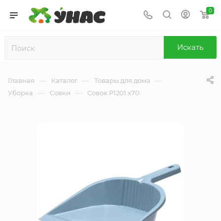
0
Искать
—
—
—
Главная
Каталог
Товары для дома
—
—
Уборка
Совки
Совок Р1201 х70