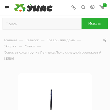
0
Искать
—
—
—
Главная
Каталог
Товары для дома
—
—
Уборка
Совки
Совок высокая ручка Ленивка Люкс складной оранжевый
М5196