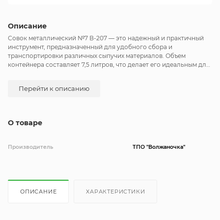
Описание
Совок металлический №7 В-207 — это надежный и практичный
инструмент, предназначенный для удобного сбора и
транспортировки различных сыпучих материалов. Объем
контейнера составляет 7,5 литров, что делает его идеальным для
использования в хозяйстве, на даче или в строительстве. 7,5
литров, что позволяет эффективно работать с большими
Перейти к описанию
объемами материалов. Удобная форма совка способствует
легкому заполнению и высыпанию содержимого. Совок
идеально подходит для работы с песком, землей, удобрениями и
другими сыпучими материалами. Его можно использовать как в
О товаре
домашних условиях, так и в профессиональной деятельности.
Совок металлический №7 В-207 станет незаменимым
помощником в любом хозяйстве! Длина ручки: 100 см.
Производитель
ТПО "Волжаночка"
ОПИСАНИЕ
ХАРАКТЕРИСТИКИ