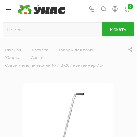
0
Искать
—
—
—
Главная
Каталог
Товары для дома
—
—
Уборка
Совки
Совок металлический №7 В-207 контейнер 7,5л