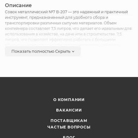
Описание
Совок металлический №7 В-207 — это надежный и практичный
инструмент, предназначенный для удобного сбора и
транспортировки различных сыпучих материалов. Объем
контейнера составляет 7,5 литров, что делает его идеальным для
использования в хозяйстве, на даче или в строительстве. 7,5
литров, что позволяет эффективно работать с большими
объемами материалов. Удобная форма совка способствует
легкому заполнению и высыпанию содержимого. Совок
Показать полностью
Скрыть
идеально подходит для работы с песком, землей, удобрениями и
другими сыпучими материалами. Его можно использовать как в
домашних условиях, так и в профессиональной деятельности.
Совок металлический №7 В-207 станет незаменимым
помощником в любом хозяйстве! Длина ручки: 100 см.
О КОМПАНИИ
ВАКАНСИИ
ПОСТАВЩИКАМ
ЧАСТЫЕ ВОПРОСЫ
БЛОГ