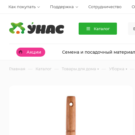
Как покупать
Поддержка
Сотрудничество
О
Каталог
Акции
Семена и посадочный материа
—
—
—
—
Главная
Каталог
Товары для дома
Уборка