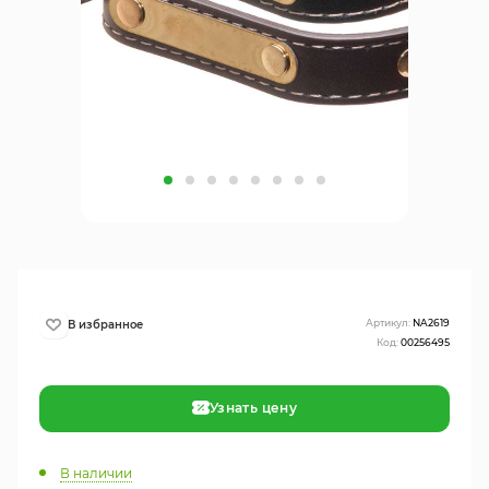
Артикул:
NA2619
Код:
00256495
Узнать цену
В наличии