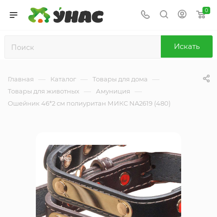
0
Искать
—
—
—
Главная
Каталог
Товары для дома
—
—
Товары для животных
Амуниция
Ошейник 46*2 см полиуритан МИКС NA2619 (480)