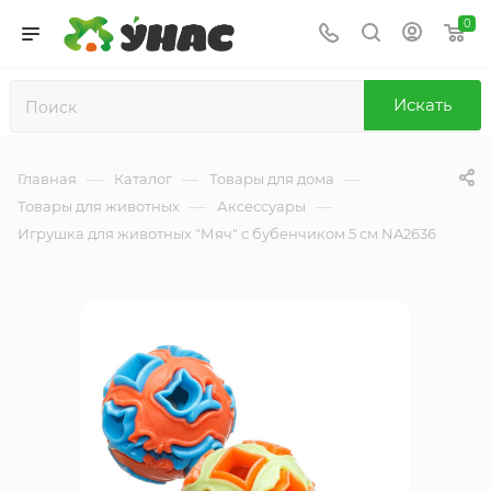
0
Искать
—
—
—
Главная
Каталог
Товары для дома
—
—
Товары для животных
Аксессуары
Игрушка для животных "Мяч" с бубенчиком 5 см NA2636