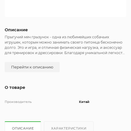
Описание
Прыгучий мяч грызунок - одна из любимейших собачьих
игрушек, которым можно занимать своего питомца бесконечно
долго. Это и игра, и отличная физическая нагрузка, и аксесcуар
для тренировок и дрессировки. Благодаря уникальной легкости,
прыгучим мячиком невозможно ничего разбить или повредить,
то есть играть с собакой можно даже дома. Мягкий, легкий мячик
Перейти к описанию
для активный игры дома или на улице. Не тонет в воде. Питомец
по достоинству оценит прекрасную прыгучесть игрушки.
О товаре
Производитель
Китай
ОПИСАНИЕ
ХАРАКТЕРИСТИКИ