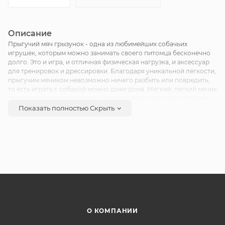
Описание
Прыгучий мяч грызунок - одна из любимейших собачьих
игрушек, которым можно занимать своего питомца бесконечно
долго. Это и игра, и отличная физическая нагрузка, и аксесcуар
для тренировок и дрессировки. Благодаря уникальной легкости,
прыгучим мячиком невозможно ничего разбить или повредить,
то есть играть с собакой можно даже дома. Мягкий, легкий мячик
для активный игры дома или на улице. Не тонет в воде. Питомец
по достоинству оценит прекрасную прыгучесть игрушки.
Показать полностью
Скрыть
О КОМПАНИИ