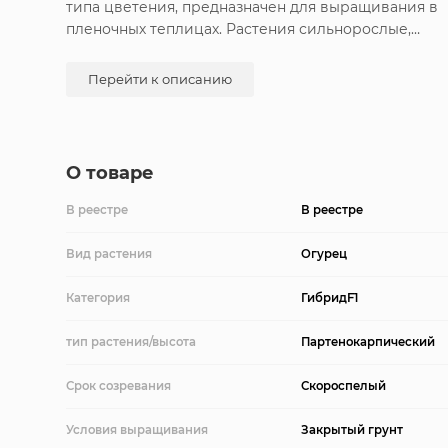
типа цветения, предназначен для выращивания в
пленочных теплицах. Растения сильнорослые,
побегообразовательная способность средняя. В
узлах образуется по 2-4 завязи (до 5-6 штук).
Перейти к описанию
Зеленец темно-зеленый со светлыми полосами,
длиной 12-15 см, массой 120-130 г, бугорчатый,
белошипый, универсального использования.
Вкусовые качества высокие, без горечи. Плотност
О товаре
посадки 2,5-3,0 раст/м2. Относительно устойчив к
основным заболеваниям огурца. Урожайность 6-8
В реестре
В реестре
кг/раст.
Вид растения
Огурец
Категория
ГибридF1
тип растения/высота
Партенокарпический
Срок созревания
Скороспелый
Условия выращивания
Закрытый грунт