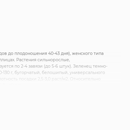
ов до плодоношения 40-43 дня), женского типа
плицах. Растения сильнорослые,
ется по 2-4 завязи (до 5-6 штук). Зеленец темно-
0-130 г, бугорчатый, белошипый, универсального
отность посадки 2,5-3,0 раст/м2. Относительно
8 кг/раст.