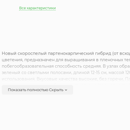
Все характеристики
Новый скороспелый партенокарпический гибрид (от всход
цветения, предназначен для выращивания в пленочных те
побегообразовательная способность средняя. В узлах образу
зеленый со светлыми полосами, длиной 12-15 см, массой 12
использования. Вкусовые качества высокие, без горечи. Пл
устойчив к основным заболеваниям огурца. Урожайность 6-
Показать полностью
Скрыть