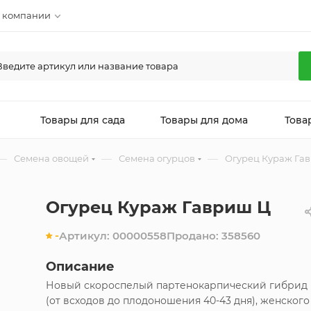
 компании
л
Товары для сада
Товары для дома
Това
—
—
—
Семена овощей
Семена огурцов
Огурец Кураж Га
Огурец Кураж Гавриш Ц
-
Артикул:
00000558
Продано:
358560
Описание
Новый скороспелый партенокарпический гибрид
(от всходов до плодоношения 40-43 дня), женского