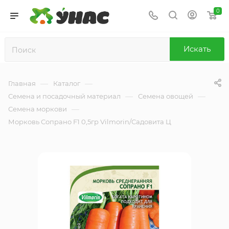
0
Искать
—
—
Главная
Каталог
—
—
Семена и посадочный материал
Семена овощей
—
Семена моркови
Морковь Сопрано F1 0,5гр Vilmorin/Садовита Ц