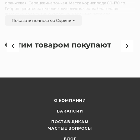
оранжевая. Сердцевина тонкая. Масса корнеплода 80-170 гр.
Гибрид ценится за высокие вкусовые качества благодаря
высокому содержанию каротина. Рекомендуется для
употребления в свежем виде и для длительного хранения.
Показать полностью
Скрыть
Урожайность хорошая.
С этим товаром покупают
О КОМПАНИИ
ВАКАНСИИ
ПОСТАВЩИКАМ
ЧАСТЫЕ ВОПРОСЫ
БЛОГ