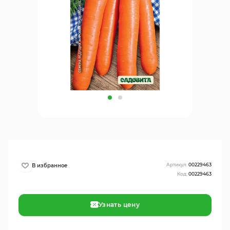
Артикул:
00229463
Код:
00229463
Узнать цену