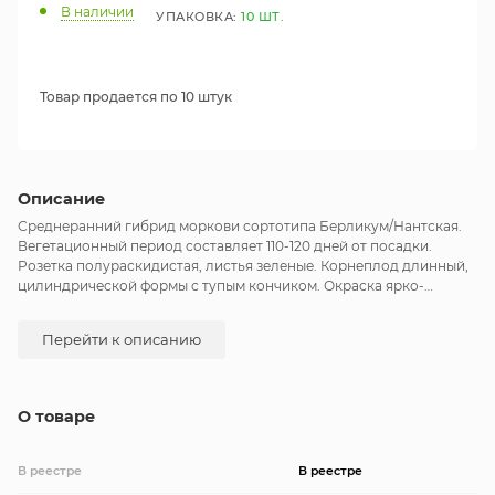
В наличии
УПАКОВКА:
10 ШТ.
Товар продается по 10 штук
Описание
Среднеранний гибрид моркови сортотипа Берликум/Нантская.
Вегетационный период составляет 110-120 дней от посадки.
Розетка полураскидистая, листья зеленые. Корнеплод длинный,
цилиндрической формы с тупым кончиком. Окраска ярко-
оранжевая. Сердцевина тонкая. Масса корнеплода 80-170 гр.
Гибрид ценится за высокие вкусовые качества благодаря
Перейти к описанию
высокому содержанию каротина. Рекомендуется для
употребления в свежем виде и для длительного хранения.
Урожайность хорошая.
О товаре
В реестре
В реестре