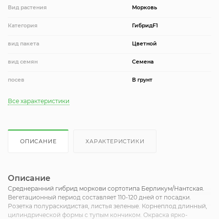
Вид растения
Морковь
Категория
ГибридF1
вид пакета
Цветной
вид семян
Семена
посев
В грунт
Все характеристики
ОПИСАНИЕ
ХАРАКТЕРИСТИКИ
Описание
Среднеранний гибрид моркови сортотипа Берликум/Нантская.
Вегетационный период составляет 110-120 дней от посадки.
Розетка полураскидистая, листья зеленые. Корнеплод длинный,
цилиндрической формы с тупым кончиком. Окраска ярко-