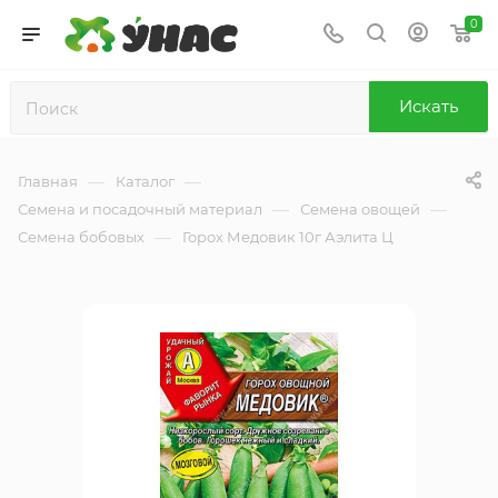
0
Искать
—
—
Главная
Каталог
—
—
Семена и посадочный материал
Семена овощей
—
Семена бобовых
Горох Медовик 10г Аэлита Ц