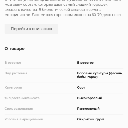
мозговым сортам, которые дают самый сладкий горошек
высшего качества. В биологической спелости семена
морщинистые. Лакомиться горошком можно на 60-70 день после
всходов. Стебель длиной 40-60 см. Бобы длинные, широкие.
Вкусовые качества отличные. Созревание бобов дружное.
Перейти к описанию
Рекомендуется для использования в свежем виде, кулинарии и
для консервирования. Урожайность зеленого горошка: 0,5-0,6 кг/
м2.
О товаре
В реестре
В реестре
Вид растения
Бобовые культуры (фасоль,
бобы, горох)
Категория
Сорт
тип растения/высота
Высокорослый
Срок созревания
Раннеспелый
Условия выращивания
Открытый грунт