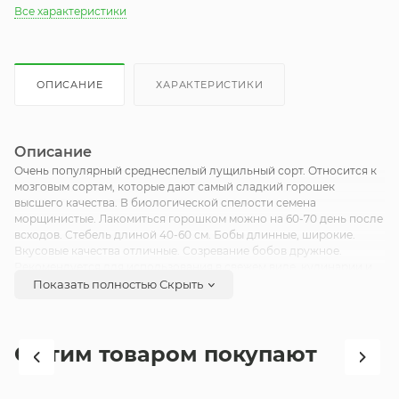
Все характеристики
ОПИСАНИЕ
ХАРАКТЕРИСТИКИ
Описание
Очень популярный среднеспелый лущильный сорт. Относится к
мозговым сортам, которые дают самый сладкий горошек
высшего качества. В биологической спелости семена
морщинистые. Лакомиться горошком можно на 60-70 день после
всходов. Стебель длиной 40-60 см. Бобы длинные, широкие.
Вкусовые качества отличные. Созревание бобов дружное.
Рекомендуется для использования в свежем виде, кулинарии и
для консервирования. Урожайность зеленого горошка: 0,5-0,6 кг/
Показать полностью
Скрыть
м2.
С этим товаром покупают