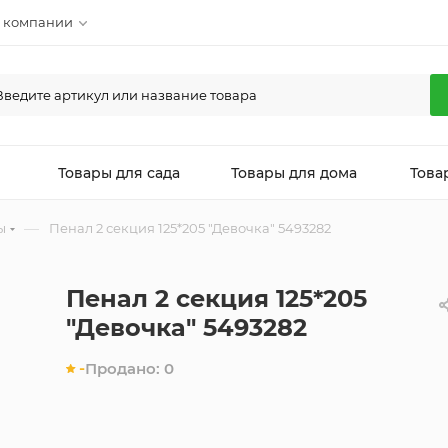
 компании
л
Товары для сада
Товары для дома
Това
—
ы
Пенал 2 секция 125*205 "Девочка" 5493282
Пенал 2 секция 125*205
"Девочка" 5493282
-
Продано:
0