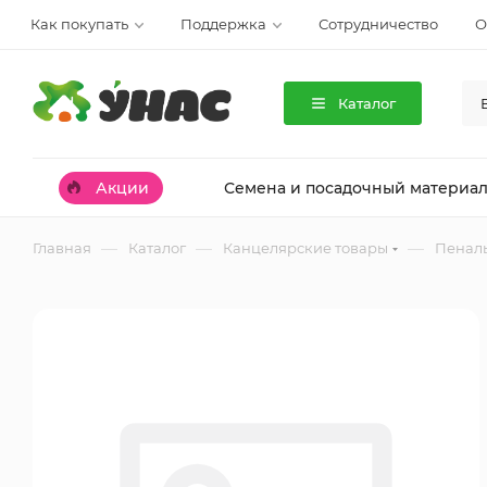
Как покупать
Поддержка
Сотрудничество
О
Каталог
Акции
Семена и посадочный материа
—
—
—
Главная
Каталог
Канцелярские товары
Пенал