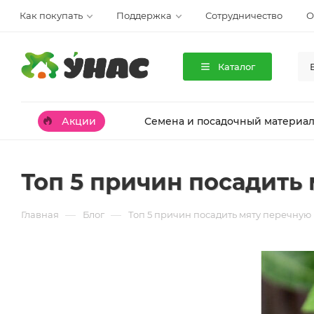
Как покупать
Поддержка
Сотрудничество
О
Каталог
Акции
Семена и посадочный материа
Топ 5 причин посадить 
—
—
Главная
Блог
Топ 5 причин посадить мяту перечную 