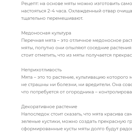
Рецепт: на основе мяты можно изготовить само
настояться 2-4 часа. Охлажденный отвар очищ
тщательно перемешивают.
Медоносная культура
Перечная мята – это отличное медоносное рас
мяты, попутно они опыляют соседние растения
стоит отметить, что из мяты получается прекра
Неприхотливость
Мята – это то растение, культивацию которого 
не страшны ни болезни, ни вредители. Она сов
что потребуется от огородника – контролиров
Декоративное растение
Напоследок стоит сказать, что мята красива с
зеленые кустики, можно создать прекрасную г
сформированные кусты мяты долго будут радов