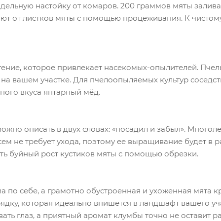
дельную настойку от комаров. 200 граммов мяты залива
ают от листков мяты с помощью процеживания. К чистому
тение, которое привлекает насекомых-опылителей. Пчел
 на вашем участке. Для пчелоопыляемых культур соседс
сного вкуса янтарный мёд.
можно описать в двух словах: «посадил и забыл». Многол
сем не требует ухода, поэтому ее выращивание будет в 
ать буйный рост кустиков мяты с помощью обрезки.
ама по себе, а грамотно обустроенная и ухоженная мята
рядку, которая идеально впишется в ландшафт вашего у
ать глаз, а приятный аромат клумбы точно не оставит 