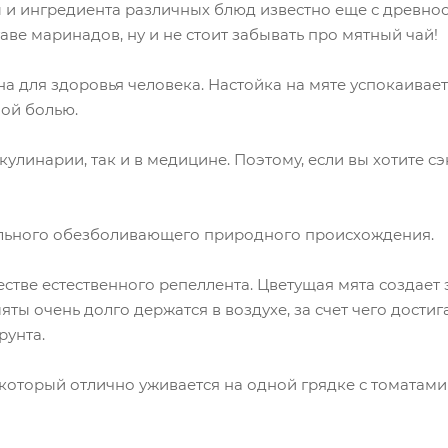
и ингредиента различных блюд известно еще с древнос
аве маринадов, ну и не стоит забывать про мятный чай!
а для здоровья человека. Настойка на мяте успокаивает 
ной болью.
улинарии, так и в медицине. Поэтому, если вы хотите с
сильного обезболивающего природного происхождения.
естве естественного репеллента. Цветущая мята создае
ты очень долго держатся в воздухе, за счет чего дости
рунта.
, который отлично уживается на одной грядке с томатами