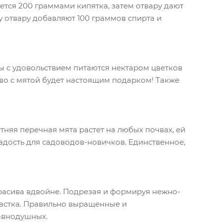
ется 200 граммами кипятка, затем отвару дают
 отвару добавляют 100 граммов спирта и
ы с удовольствием питаются нектаром цветков
тво с мятой будет настоящим подарком! Также
етняя перечная мята растет на любых почвах, ей
радость для садоводов-новичков. Единственное,
 красива вдвойне. Подрезая и формируя нежно-
частка. Правильно выращенные и
равнодушных.