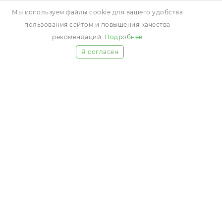
Мы используем файлы cookie для вашего удобства
пользования сайтом и повышения качества
рекомендаций.
Подробнее
Я согласен
О КОМПАНИИ
ВАКАНСИИ
ПОСТАВЩИКАМ
ЧАСТЫЕ ВОПРОСЫ
БЛОГ
АКЦИИ И СКИДКИ
ПОЛЬЗОВАТЕЛЬСКОЕ СОГЛАШЕНИЕ
ПОЛИТИКА В ОТНОШЕНИИ ОБРАБОТКИ
ПЕРСОНАЛЬНЫХ ДАННЫХ
ОБРАТНАЯ СВЯЗЬ
+7 (8412) 93-27-44