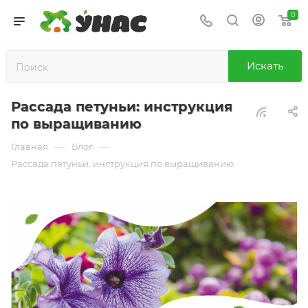
0
Искать
Рассада петуньи: инструкция
по выращиванию
—
—
Главная
Блог
Рассада петуньи: инструкция по выращиванию