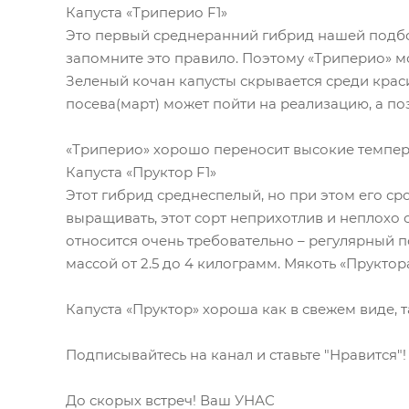
Капуста «Триперио F1»
Это первый среднеранний гибрид нашей подбор
запомните это правило. Поэтому «Триперио» 
Зеленый кочан капусты скрывается среди крас
посева(март) может пойти на реализацию, а по
«Триперио» хорошо переносит высокие темпе
Капуста «Пруктор F1»
Этот гибрид среднеспелый, но при этом его сро
выращивать, этот сорт неприхотлив и неплохо 
относится очень требовательно – регулярный 
массой от 2.5 до 4 килограмм. Мякоть «Прукто
Капуста «Пруктор» хороша как в свежем виде, т
Подписывайтесь на канал и ставьте "Нравится"!
До скорых встреч! Ваш УНАС