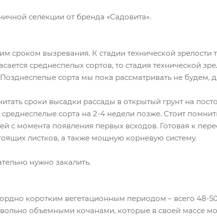
ичной селекции от бренда «Садовита».
им сроком вызревания. К стадии технической зрелости т
асается среднеспелых сортов, то стадия технической зре
 Позднеспелые сорта мы пока рассматривать не будем, 
читать сроки высадки рассады в открытый грунт на пос
 среднеспелые сорта на 2-4 недели позже. Стоит помнить
ней с момента появления первых всходов. Готовая к пере
тоящих листков, а также мощную корневую систему.
ательно нужно закалить.
ордно коротким вегетационным периодом – всего 48-50 
вольно объемными кочанами, которые в своей массе могу