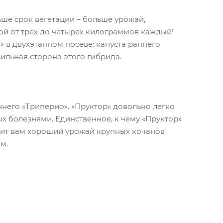
ше срок вегетации – больше урожай,
й от трех до четырех килограммов каждый!
 в двухэтапном посеве: капуста раннего
сильная сторона этого гибрида.
аннего «Триперио». «Пруктор» довольно легко
х болезнями. Единственное, к чему «Пруктор»
арит вам хороший урожай крупных кочанов
м.