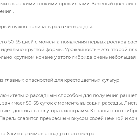
ми с жесткими тонкими прожилками. Зеленый цвет лист
ения .
рый нужно поливать раз в четыре дня.
го 50-55 дней с момента появления первых ростков рас
 идеально круглой формы. Урожайность – это второй плю
ольно крупном кочане у этого гибрида очень небольшая
из главных опасностей для крестоцветных культур
ключительно рассадным способом для получения раннего
 занимает 50-58 суток с момента высадки рассады. Лис
может достигать полутора килограмм. Кочаны этого гиб
Парел» славится прекрасным вкусом своей нежной и соч
но 6 килограммов с квадратного метра.