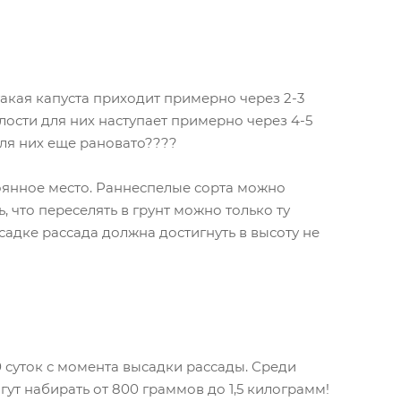
акая капуста приходит примерно через 2-3
лости для них наступает примерно через 4-5
для них еще рановато????
тоянное место. Раннеспелые сорта можно
, что переселять в грунт можно только ту
садке рассада должна достигнуть в высоту не
суток с момента высадки рассады. Среди
т набирать от 800 граммов до 1,5 килограмм!