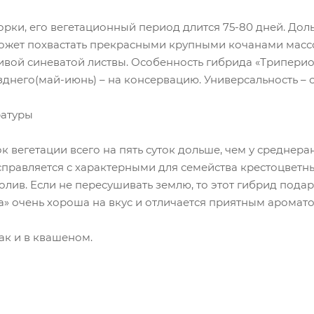
ки, его вегетационный период длится 75-80 дней. Доль
может похвастать прекрасными крупными кочанами массо
ивой синеватой листвы. Особенность гибрида «Триперио»
зднего(май-июнь) – на консервацию. Универсальность – 
ратуры
к вегетации всего на пять суток дольше, чем у среднер
справляется с характерными для семейства крестоцветны
полив. Если не пересушивать землю, то этот гибрид под
ра» очень хороша на вкус и отличается приятным аромато
ак и в квашеном.