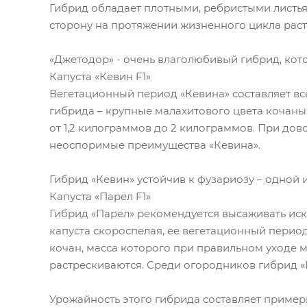
Гибрид обладает плотными, ребристыми листья
сторону на протяжении жизненного цикла раст
«Джетодор» - очень влаголюбивый гибрид, кото
Капуста «Кевин F1»
Вегетационный период «Кевина» составляет все
гибрида – крупные малахитового цвета кочаны
от 1,2 килограммов до 2 килограммов. При дов
неоспоримые преимущества «Кевина».
Гибрид «Кевин» устойчив к фузариозу – одной 
Капуста «Парел F1»
Гибрид «Парел» рекомендуется высаживать ис
капуста скороспелая, ее вегетационный период
кочан, масса которого при правильном уходе 
растрескиваются. Среди огородников гибрид «
Урожайность этого гибрида составляет пример