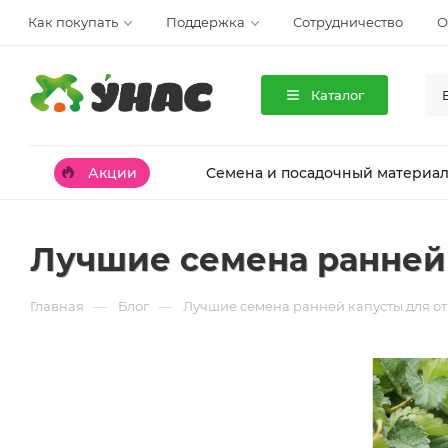
Как покупать
Поддержка
Сотрудничество
О
Каталог
Акции
Семена и посадочный материа
Лучшие семена ранней 
—
—
Главная
Блог
Лучшие семена ранней капусты для от