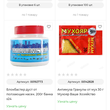
В упаковке
6 шт.
В упаковке
100 шт.
по 1 товару
по 1 товару
Артикул:
00192773
Артикул:
00142828
Блокбастер дуст от
Антимуха Гранулы от мух 30 г
ползающих насек. 200г банка
Мухояр Ваше Хозяйство
х24
Узнать цену
Узнать цену