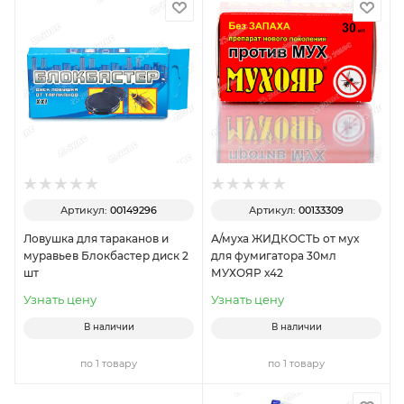
Артикул:
00149296
Артикул:
00133309
Ловушка для тараканов и
А/муха ЖИДКОСТЬ от мух
муравьев Блокбастер диск 2
для фумигатора 30мл
шт
МУХОЯР х42
Узнать цену
Узнать цену
В наличии
В наличии
по 1 товару
по 1 товару