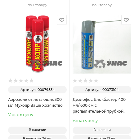
по 1 товару
по 1 товару
Артикул:
00079834
Артикул:
00073104
Аэрозоль от летающих 300
Дихлофос Блокбастер 400
мл Мухояр Ваше Хозяйство
мл/ 600 см с
распылительной трубкой
Узнать цену
Ваше Хозяйство
Узнать цену
В наличии
В наличии
В упаковке
24 шт.
В упаковке
12 шт.