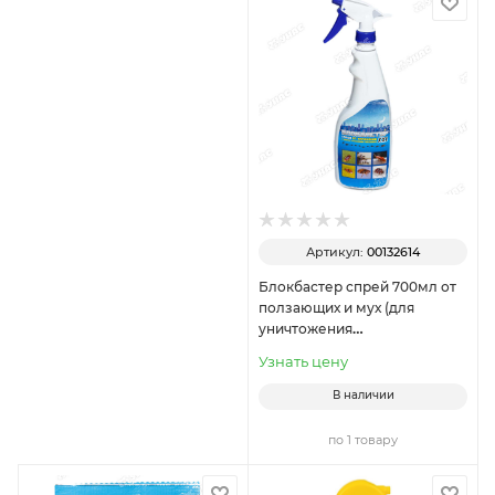
Артикул:
00132614
Блокбастер спрей 700мл от
ползающих и мух (для
уничтожения
тараканов,муравьев,клопов,блох,
Узнать цену
х12
В наличии
по 1 товару