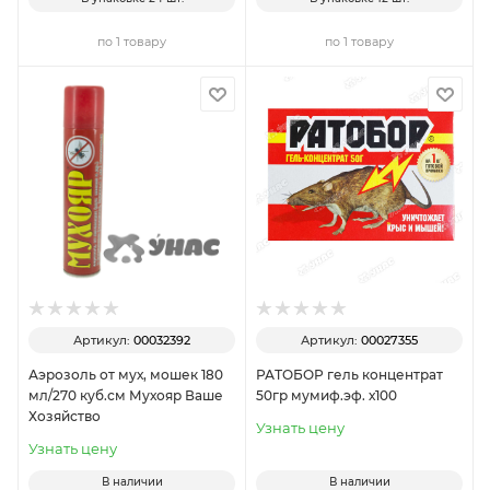
по 1 товару
по 1 товару
Артикул:
00032392
Артикул:
00027355
Аэрозоль от мух, мошек 180
РАТОБОР гель концентрат
мл/270 куб.см Мухояр Ваше
50гр мумиф.эф. х100
Хозяйство
Узнать цену
Узнать цену
В наличии
В наличии