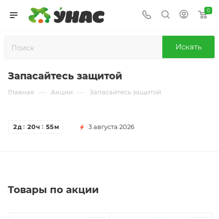
0
Искать
Запасайтесь защитой
—
—
Главная
Акции
Запасайтесь защитой
2
20
55
3 августа 2026
д
ч
м
Товары по акции