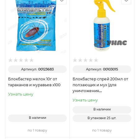
Артикул:
00123683
Артикул:
00103015
Блокбастер мелок 10г от
Блокбастер спрей 200мл от
тараканов и муравьев х100
ползающих и мух (для
уничтожения
Узнать цену
тараканов,муравьев,клопов,блох,
Узнать цену
х25
В наличии
В наличии
В упаковке
25 шт.
по 1 товару
по 1 товару