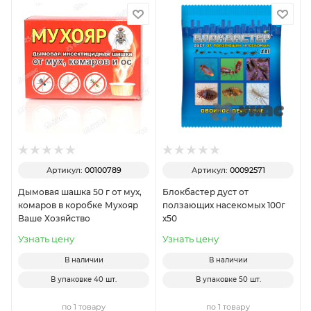
Артикул:
00100789
Артикул:
00092571
Дымовая шашка 50 г от мух,
Блокбастер дуст от
комаров в коробке Мухояр
ползающих насекомых 100г
Ваше Хозяйство
х50
Узнать цену
Узнать цену
В наличии
В наличии
В упаковке
40 шт.
В упаковке
50 шт.
по 1 товару
по 1 товару