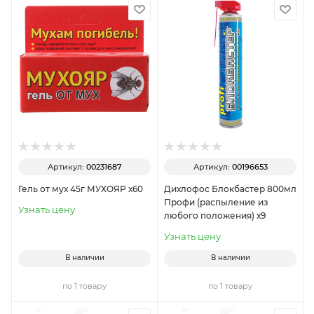
Артикул:
00231687
Артикул:
00196653
Гель от мух 45г МУХОЯР х60
Дихлофос Блокбастер 800мл
Профи (распыление из
Узнать цену
любого положения) х9
Узнать цену
В наличии
В наличии
по 1 товару
по 1 товару