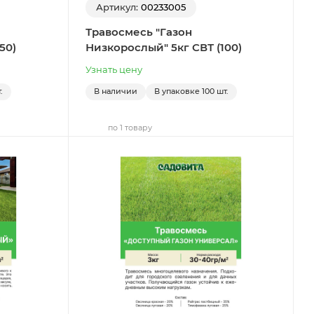
Артикул:
00233005
Травосмесь "Газон
50)
Низкорослый" 5кг СВТ (100)
Узнать цену
.
В наличии
В упаковке
100 шт.
по 1 товару