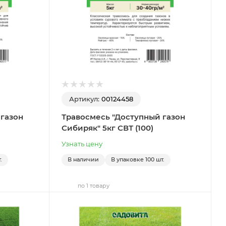
Артикул:
00124458
 газон
Травосмесь "Доступный газон
Сибиряк" 5кг СВТ (100)
Узнать цену
.
В наличии
В упаковке
100 шт.
по 1 товару