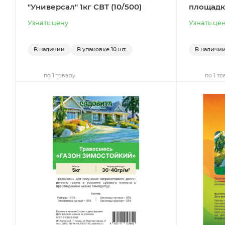
"Универсал" 1кг СВТ (10/500)
площадк
Узнать цену
Узнать це
В наличии
В упаковке
10 шт.
В наличи
по 1 товару
по 1 то