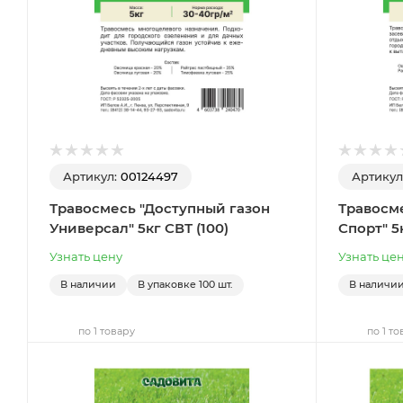
Артикул:
00124497
Артикул
Травосмесь "Доступный газон
Травосм
Универсал" 5кг СВТ (100)
Спорт" 5к
Узнать цену
Узнать це
В наличии
В упаковке
100 шт.
В наличи
по 1 товару
по 1 то