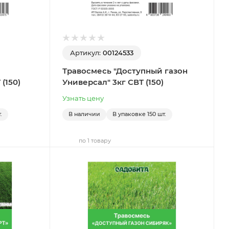
Артикул:
00124533
Травосмесь "Доступный газон
(150)
Универсал" 3кг СВТ (150)
Узнать цену
.
В наличии
В упаковке
150 шт.
по 1 товару