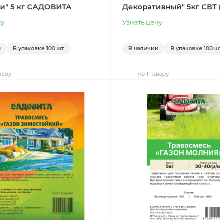
и" 5 кг САДОВИТА
Декоративный" 5кг СВТ (
ну
Узнать цену
и
В упаковке
100 шт.
В наличии
В упаковке
100 шт
вару
по 1 товару