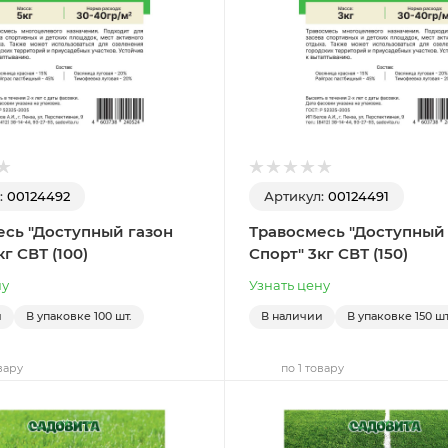
:
00124492
Артикул:
00124491
есь "Доступный газон
Травосмесь "Доступный
г СВТ (100)
Спорт" 3кг СВТ (150)
ну
Узнать цену
и
В упаковке
100 шт.
В наличии
В упаковке
150 шт
вару
по 1 товару