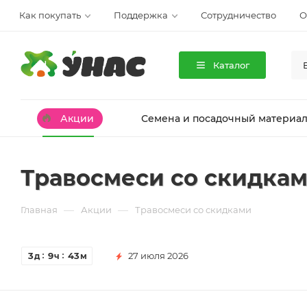
Как покупать
Поддержка
Сотрудничество
О
Каталог
Акции
Семена и посадочный материа
Травосмеси со скидка
—
—
Главная
Акции
Травосмеси со скидками
3
9
43
27 июля 2026
д
ч
м