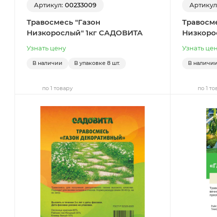
Артикул:
00233009
Артикул
Травосмесь "Газон
Травосме
Низкорослый" 1кг САДОВИТА
Низкоро
Узнать цену
Узнать це
В наличии
В упаковке
8 шт.
В наличи
по 1 товару
по 1 то