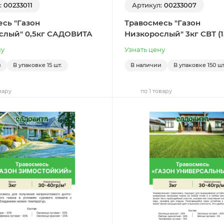
:
00233011
Артикул:
00233007
сь "Газон
Травосмесь "Газон
слый" 0,5кг САДОВИТА
Низкорослый" 3кг СВТ (1
ну
Узнать цену
и
В упаковке
15 шт.
В наличии
В упаковке
150 шт
вару
по 1 товару