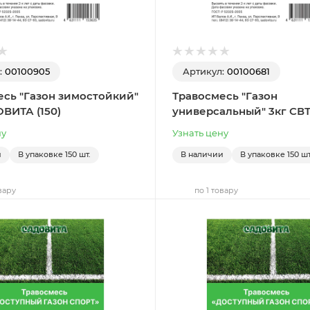
:
00100905
Артикул:
00100681
есь "Газон зимостойкий"
Травосмесь "Газон
ВИТА (150)
универсальный" 3кг СВТ 
ну
Узнать цену
и
В упаковке
150 шт.
В наличии
В упаковке
150 шт
вару
по 1 товару