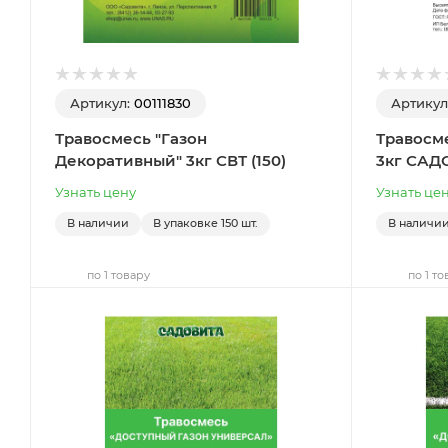
Артикул:
00111830
Артикул
Травосмесь "Газон
Травосм
Декоративный" 3кг СВТ (150)
3кг САДО
Узнать цену
Узнать це
В наличии
В упаковке
150 шт.
В наличи
по 1 товару
по 1 то