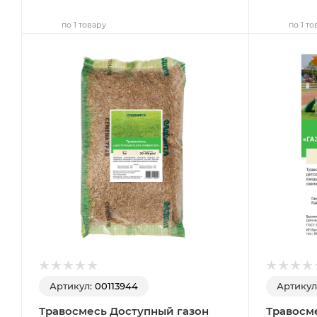
по 1 товару
по 1 то
Артикул:
00113944
Артикул
Травосмесь Доступный газон
Травосме