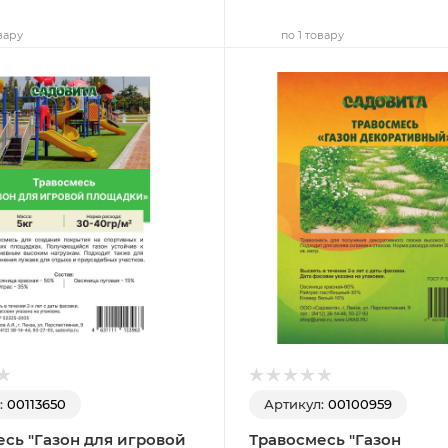
вару
по 1 товару
:
00113650
Артикул:
00100959
сь "Газон для игровой
Травосмесь "Газон