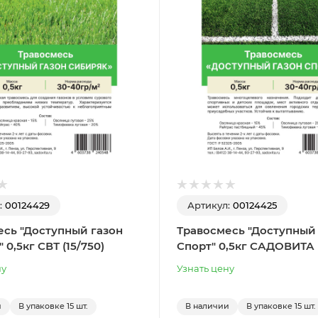
:
00124429
Артикул:
00124425
есь "Доступный газон
Травосмесь "Доступный
 0,5кг СВТ (15/750)
Спорт" 0,5кг САДОВИТА (
ну
Узнать цену
и
В упаковке
15 шт.
В наличии
В упаковке
15 шт.