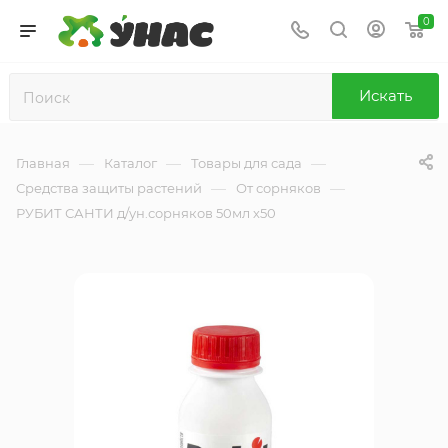
0
Искать
—
—
—
Главная
Каталог
Товары для сада
—
—
Средства защиты растений
От сорняков
РУБИТ САНТИ д/ун.сорняков 50мл х50