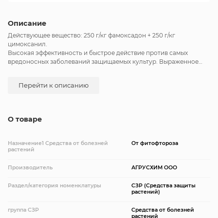
Описание
Действующее вещество: 250 г/кг фамоксадон + 250 г/кг
цимоксанил.
Высокая эффективность и быстрое действие против самых
вредоносных заболеваний защищаемых культур. Выраженное
профилактическое и лечебное действие против патогенов.
Технологичная и удобная для применения препаративная форма.
Перейти к описанию
Важный компонент антирезистентных программ защиты
овощных культур от фитопатогенов.
Гарантированное получение стабильного и качественного
урожая.
О товаре
Назначение1 Средства от болезней
От фитофтороза
растений
Производитель
АГРУСХИМ ООО
Раздел/категория номенклатуры
СЗР (Средства защиты
растений)
группа СЗР
Средства от болезней
растений