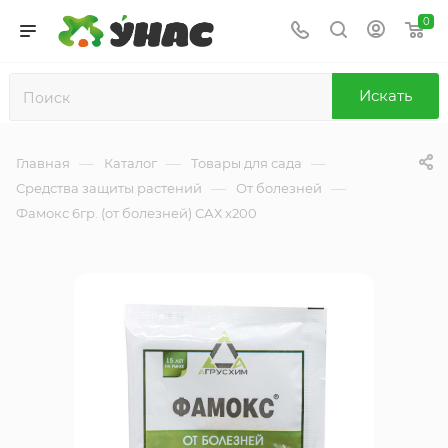
0
Искать
—
—
—
Главная
Каталог
Товары для сада
—
—
Средства защиты растений
От болезней
Фамокс 6гр. (от болезней) САХ х200