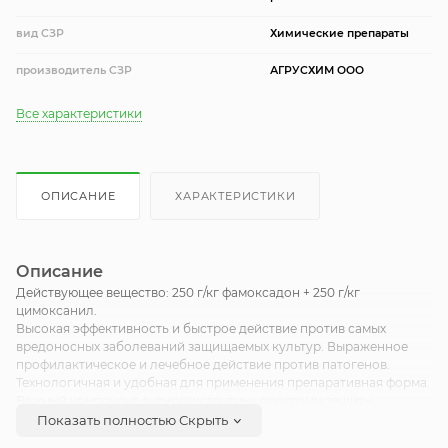
вид СЗР
Химические препараты
производитель СЗР
АГРУСХИМ ООО
Все характеристики
ОПИСАНИЕ
ХАРАКТЕРИСТИКИ
Описание
Действующее вещество: 250 г/кг фамоксадон + 250 г/кг
цимоксанил.
Высокая эффективность и быстрое действие против самых
вредоносных заболеваний защищаемых культур. Выраженное
профилактическое и лечебное действие против патогенов.
Технологичная и удобная для применения препаративная форма.
Важный компонент антирезистентных программ защиты
овощных культур от фитопатогенов.
Показать полностью
Скрыть
Гарантированное получение стабильного и качественного