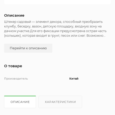
Описание
Штекер садовый — элемент декора, способный преобразить
клумбу, беседку, вазон, детскую площадку, входную зону на
дачном участке.Для его фиксации предусмотрена острая часть
(колышек), которая входит в грунт, песок или снег. Возможно
использование штекера в качестве опоры для невысоких
растений.
Перейти к описанию
О товаре
Производитель
Китай
ОПИСАНИЕ
ХАРАКТЕРИСТИКИ