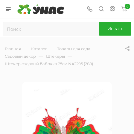
0
Искать
—
—
—
Главная
Каталог
Товары для сада
—
—
Садовый декор
Штекеры
Штекер садовый Бабочка 25см NA2295 (288)