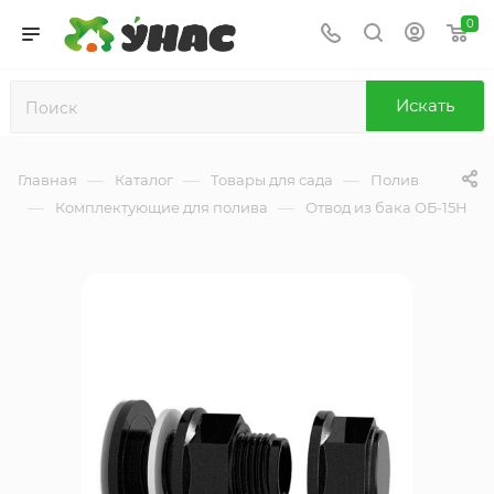
0
Искать
—
—
—
Главная
Каталог
Товары для сада
Полив
—
—
Комплектующие для полива
Отвод из бака ОБ-15Н