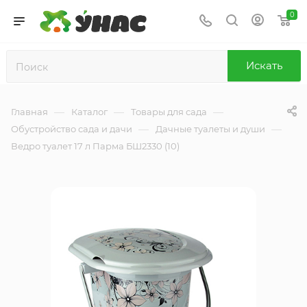
0
Искать
—
—
—
Главная
Каталог
Товары для сада
—
—
Обустройство сада и дачи
Дачные туалеты и души
Ведро туалет 17 л Парма БШ2330 (10)