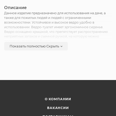
Описание
Данное изделие предназначено для использования на даче, а
также для пожилых людей и людей с ограниченными
возможностями. Устойчивое и высокое ведро удобно в
использовании. Ведро-туалет имеет эргономичное сиденье.
Ведро оснащено крышкой, что препятствует распространению
неприятных запахов и съемной ручкой, на которую можно
подвесить туалетную бумагу.
Показать полностью
Скрыть
О КОМПАНИИ
ВАКАНСИИ