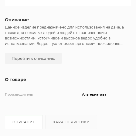
Описание
Данное изделие предназначено для использования на даче, а
также для пожилых людей и людей с ограниченными
возможностями. Устойчивое и высокое ведро удобно в
использовании. Ведро-туалет имеет эргономичное сиденье.
Ведро оснащено крышкой, что препятствует распространению
неприятных запахов и съемной ручкой, на которую можно
Перейти к описанию
подвесить туалетную бумагу.
О товаре
Производитель
Альтернатива
ОПИСАНИЕ
ХАРАКТЕРИСТИКИ