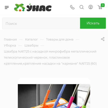
0
Искать
—
—
—
Главная
Каталог
Товары для дома
—
—
Уборка
Швабры
Швабра NA1725 с насадкой микрофибра металлический
телескопический черенок, пластиковое
крепление,крепление насадки на "кармане" NA1725 (60)