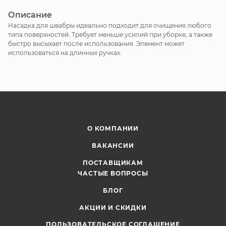
Описание
Насадка для швабры идеально подходит для очищения любого
типа поверхностей. Требует меньше усилий при уборке, а также
быстро высыхает после использования. Элемент может
использоваться на длинных ручках.
О КОМПАНИИ
ВАКАНСИИ
ПОСТАВЩИКАМ
ЧАСТЫЕ ВОПРОСЫ
БЛОГ
АКЦИИ И СКИДКИ
ПОЛЬЗОВАТЕЛЬСКОЕ СОГЛАШЕНИЕ