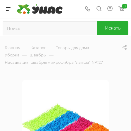
0
Искать
—
—
—
Главная
Каталог
Товары для дома
—
—
Уборка
Швабры
Насадка для швабры микрофибра "лапша" NA127