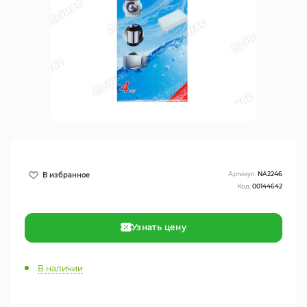
Артикул:
NA2246
Код:
00144642
Узнать цену
В наличии