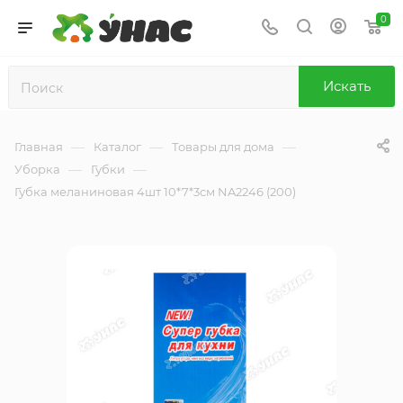
0
Искать
—
—
—
Главная
Каталог
Товары для дома
—
—
Уборка
Губки
Губка меланиновая 4шт 10*7*3см NA2246 (200)