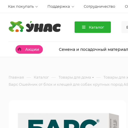
Как покупать
Поддержка
Сотрудничество
О
Каталог
Акции
Семена и посадочный материа
—
—
—
Главная
Каталог
Товары для дома
Товары для 
Барс Ошейник от блох и клещей для собак крупных пород А