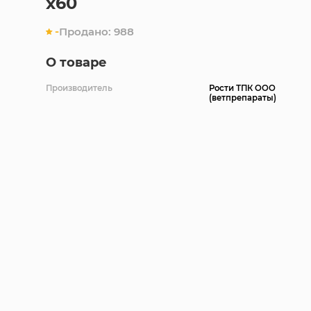
x60
-
Продано:
988
О товаре
Производитель
Рости ТПК ООО
(ветпрепараты)