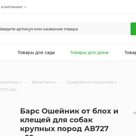
 компании
л
Товары для сада
Товары для дома
Това
—
—
—
животных
Ветаптека
Средства от паразитов
В727 x60
Барс Ошейник от блох и
клещей для собак
крупных пород АВ727