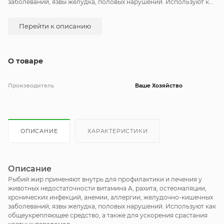
заболеваний, язвы желудка, половых нарушений. Используют как
обще­укрепляющее средство, а также для ускорения срастания
костных переломов.
Перейти к описанию
О товаре
Производитель
Ваше Хозяйство
ОПИСАНИЕ
ХАРАКТЕРИСТИКИ
Описание
Рыбий жир применяют внутрь для профилактики и лечения у
животных недостаточности витамина A, рахита, остеомаляции,
хронических инфекций, анемии, аллергии, желудочно-кишечных
заболеваний, язвы желудка, половых нарушений. Используют как
обще­укрепляющее средство, а также для ускорения срастания