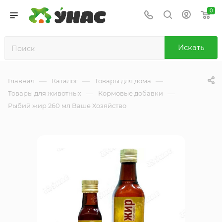
0
Искать
—
—
—
Главная
Каталог
Товары для дома
—
—
Товары для животных
Кормовые добавки
Рыбий жир 260 мл Ваше Хозяйство