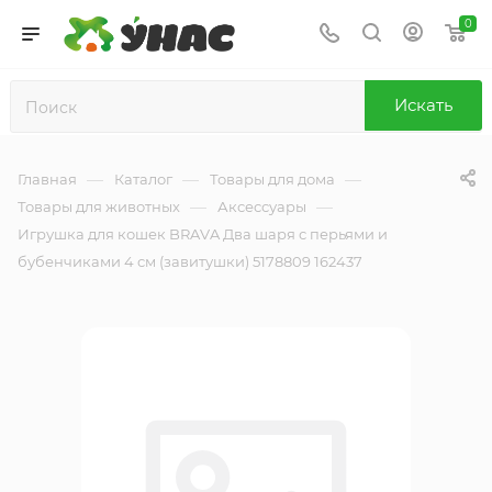
0
Искать
—
—
—
Главная
Каталог
Товары для дома
—
—
Товары для животных
Аксессуары
Игрушка для кошек BRAVA Два шаря с перьями и
бубенчиками 4 см (завитушки) 5178809 162437